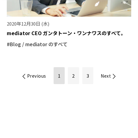
2020年12月30日 (水)
mediator CEO ガンタトーン・ワンナワスのすべて。
#Blog / mediator のすべて
1
2
3
Previous
Next