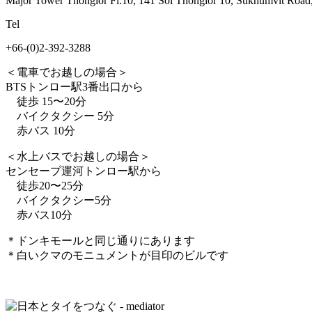
Major Tower Thonglor Fl.10, 141 Soi Thonglor 10, Sukhumvit Road
Tel
+66-(0)2-392-3288
＜電車でお越しの場合＞
BTSトンロー駅3番出口から
徒歩 15〜20分
バイクタクシー 5分
赤バス 10分
＜水上バスでお越しの場合＞
センセープ運河トンロー駅から
徒歩20〜25分
バイクタクシー5分
赤バス10分
＊ドンキモールと同じ通りにあります
＊白いクマのモニュメントが目印のビルです