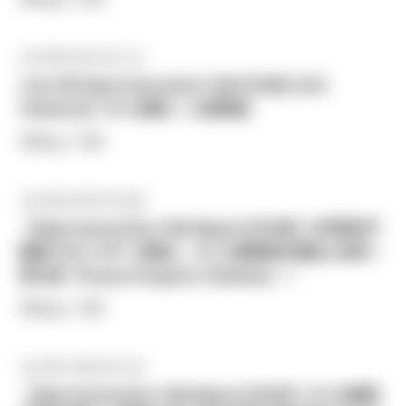
2022年01月11日 (火)
[Jan 26] Open Innovation Talk EP.009 | SCG
Chemicals *タイ企業ニーズ説明会
#Blog / TJRI
2022年01月07日 (金)
【Open Innovation Talk Report EP.008】大手総合不
動産プロバイダーが語る、タイ工業用地の現在と未来〜
第８回「Frasers Property Thailand」〜
#Blog / TJRI
2021年12月01日 (水)
【Open Innovation Talk Report EP.007】タイの緑茶