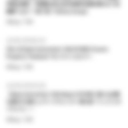
市場を席巻！ 年間最大売上約500億円企業が掲げる“3N
戦略”とは？〜第７回「Ichitan Group」
#Blog / TJRI
2021年11月24日 (水)
[Dec 8] Open Innovation Talk EP.008 | Frasers
Property Thailand *オンラインセミナー
#Blog / TJRI
2021年11月15日 (月)
【Open Innovation Talk Report EP.006】個人も企業
も進化する新しいワークプレイス〜第６回「トッパンタ
イランド」〜
#Blog / TJRI