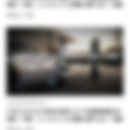
来図 〜 中国、インドネシアとの競争に勝てるか 〜 後編
#Blog / TJRI
2022年05月18日 (水)
[TJRI Feature] EV時代の到来とタイの自動車産業の未
来図 〜 中国、インドネシアとの競争に勝てるか 〜 前編
#Blog / TJRI