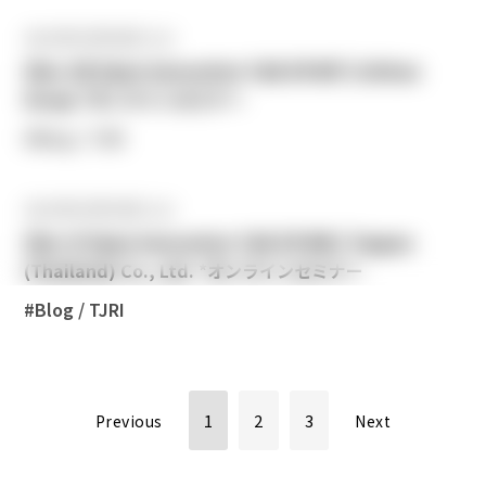
2021年10月26日 (火)
[Nov 18] Open Innovation Talk EP.007 | Ichitan
Group *オンラインセミナー
#Blog / TJRI
2021年10月19日 (火)
[Nov 3] Open Innovation Talk EP.006 | Toppan
(Thailand) Co., Ltd. *オンラインセミナー
#Blog / TJRI
1
2
3
Previous
Next