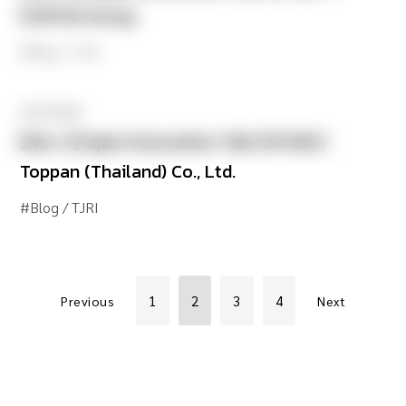
ICHITAN Group
#Blog / TJRI
20.10.2021
[Nov 3] Open Innovation Talk EP.006 |
Toppan (Thailand) Co., Ltd.
#Blog / TJRI
1
2
3
4
Previous
Next