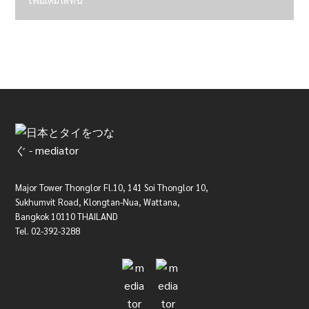
เพิ่มเติมได้ที่นี่
Major Tower Thonglor Fl.10, 141 Soi Thonglor 10,
Sukhumvit Road, Klongtan-Nua, Wattana,
Bangkok 10110 THAILAND
Tel. 02-392-3288