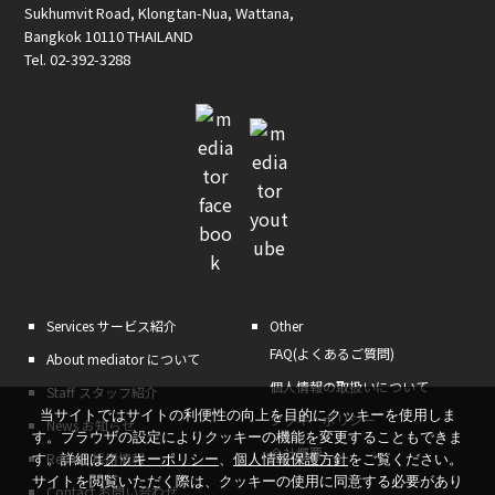
Sukhumvit Road, Klongtan-Nua, Wattana,
Bangkok 10110 THAILAND
Tel. 02-392-3288
Services
サービス紹介
Other
FAQ(よくあるご質問)
About
mediator について
個人情報の取扱いについて
Staff
スタッフ紹介
当サイトではサイトの利便性の向上を目的にクッキーを使用しま
クッキーポリシー
News
お知らせ
す。ブラウザの設定によりクッキーの機能を変更することもできま
会社概要
Recruit
採用情報
す。詳細は
クッキーポリシー
、
個人情報保護方針
をご覧ください。
サイトを閲覧いただく際は、クッキーの使用に同意する必要があり
Contact
お問い合わせ