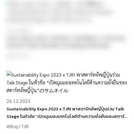
15.12.2023
Sasin Japan Center x JAFAME x TJRI จัดสัมมนา “Attracting
New Gen Talent with Effective Employer Branding
Strategy in 2024”
#Blog / TJRI
26.12.2023
Sustainability Expo 2023 x TJRI พาสตาร์ทอัพญี่ปุ่นร่วม Talk
Stage ในหัวข้อ “เปิดมุมมองเทคโนโลยีด้านความยั่งยืนของสตาร์ท
อัพญี่ปุ่น”
#Blog / TJRI