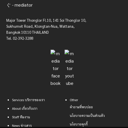
Major Tower Thonglor Fl.10, 141 Soi Thonglor 10,
Sukhumvit Road, Klongtan-Nua, Wattana,
Bangkok 10110 THAILAND
Tel. 02-392-3288
Services
บริการของเรา
Other
คำถามที่พบบ่อย
About
เกี่ยวกับเรา
นโยบายความเป็นส่วนตัว
Staff
ทีมงาน
นโยบายคุกกี้
News
ข่าวสาร