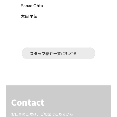
Sanae Ohta
Yosh
太田 早苗
金野 
スタッフ紹介一覧にもどる
Contact
お仕事のご依頼、ご相談はこちらから