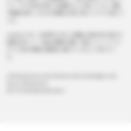
とで、今では日本を第二の故郷のように感じている。読書
や動画の制作、あらゆる情報の共有に常にアンテナを張って
いる。
mediatorでは、日本時代に培った経験と自身が持つ能力や
知識を活かして、有益な情報を収集・発信していくことで、
タイと日本の関係を継続的に繋げていきたいと考えてい
る。
a lifelong learner who believes that knowledge is the
key to achievement
#JP-TH-EN #Editor&Creator