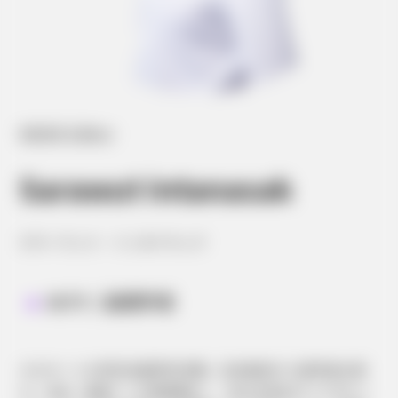
NEWS Editor
Sarawut Intanasak
サラーウット・インタナサック
INTP / 論理学者
カセサート大学日本語学科卒業。日本政府から奨学金を受
け、日本（高知）に1年間滞在し、文化交流を行ってきたこ