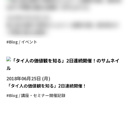
2019年07月25日 (木)
高い加工技術で世界のジュエリー企業が注目。魅力的なタ
イ市場に挑む山梨県！
#Blog / イベント
2018年06月25日 (月)
「タイ人の価値観を知る」2日連続開催！
#Blog / 講座・セミナー開催記録