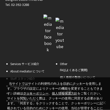
Tel. 02-392-3288
Services
サービス紹介
Other
FAQ(よくあるご質問)
About
mediator について
個人情報の取扱いについて
Staff
スタッフ紹介
当サイトではサイトの利便性の向上を目的にクッキーを使用しま
クッキーポリシー
News
お知らせ
す。ブラウザの設定によりクッキーの機能を変更することもできま
会社概要
Recruit
採用情報
す。詳細は
クッキーポリシー
、
個人情報保護方針
をご覧ください。
サイトを閲覧いただく際は、クッキーの使用に同意する必要があり
Contact
お問い合わせ
ます。「同意する」をクリックすることで、クッキーポリシーに記
載されている目的のためにクッキーの使用、当社が管理することに