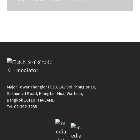
Major Tower Thonglor Fl.10, 141 Soi Thonglor 10,
Sukhumvit Road, Klongtan-Nua, Wattana,
Bangkok 10110 THAILAND
Tel. 02-392-3288