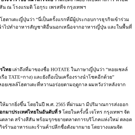
สัน ณ โรงแรมดิ โอกุระ เพรสทีจ กรุงเทพฯ
ี่ปุ่นว่า “นี่เป็นครั้งแรกที่มีผู้ประกอบการธุรกิจเข้าร่วม
่นำไปทำอาหารสัญชาติอื่นนอกเหนือจากอาหารญี่ปุ่น และในพื้นที่
กรไทย
เล่าถึงที่มาของชื่อ HOTATE ในภาษาญี่ปุ่นว่า “หอยเชลล์
บเรือ TATE=กาง) และยังถือเป็นเครื่องรางนำโชคอีกด้วย”
มรสหอยเชลล์โฮตาเตะที่หวานอร่อยตามฤดูกาล ผมหวังว่าหลังจาก
้มากยิ่งขึ้น โดยในปี พ.ศ. 2565 ที่ผ่านมา มีปริมาณการส่งออก
่งออกมาประเทศไทยในอันดับที่ 9
โดยในครั้งนี้ เจโทร กรุงเทพฯ จัด
ะตุ้นตลาด สร้างสีสัน พร้อมรุกขยายตลาดการบริโภคแห่งใหม่ ตลอด
ุรกิจร้านอาหารและร้านค้าปลีกชื่อดังมากมาย โดยวางแผนจัด