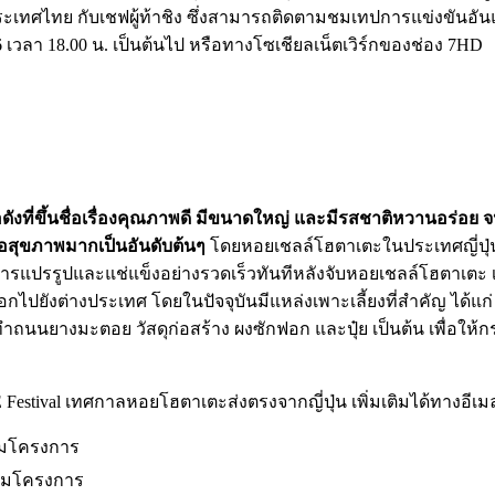
ประเทศไทย กับเชฟผู้ท้าชิง ซึ่งสามารถติดตามชมเทปการแข่งขัน
เวลา 18.00 น. เป็นต้นไป หรือทางโซเชียลเน็ตเวิร์กของช่อง 7HD
อดังที่ขึ้นชื่อเรื่องคุณภาพดี มีขนาดใหญ่ และมีรสชาติหวานอร่อย
่อสุขภาพมากเป็นอันดับต้นๆ
โดยหอยเชลล์โฮตาเตะในประเทศญี่ปุ่นจ
มการแปรรูปและแช่แข็งอย่างรวดเร็วทันทีหลังจับหอยเชลล์โฮตาเตะ 
กไปยังต่างประเทศ โดยในปัจจุบันมีแหล่งเพาะเลี้ยงที่สำคัญ ได้แก่
ทำถนนยางมะตอย วัสดุก่อสร้าง ผงซักฟอก และปุ๋ย เป็นต้น เพื่อใ
val เทศกาลหอยโฮตาเตะส่งตรงจากญี่ปุ่น เพิ่มเติมได้ทางอีเมลผ
ร่วมโครงการ