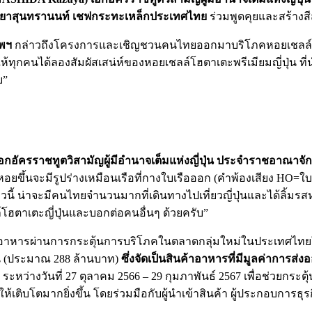
 ตียาสุนทรานนท์ เชฟกระทะเหล็กประเทศไทย
ร่วมพูดคุยและสร้างสี
ทพฯ
กล่าวถึงโครงการและเชิญชวนคนไทยออกมาบริโภคหอยเชลล์โฮตาเตะญ
ทุกคนได้ลองสัมผัสเสน่ห์ของหอยเชลล์โฮตาเตะพรีเมียมญี่ปุ่น ที
บ”
อัครราชทูตวิสามัญผู้มีอำนาจเต็มแห่งญี่ปุ่น ประจำราชอาณาจั
หอยขึ้นจะมีรูปร่างเหมือนเรือที่กางใบเรือออก (คำพ้องเสียง HO=ใ
วนี้ น่าจะมีคนไทยจำนวนมากที่เดินทางไปเที่ยวญี่ปุ่นและได้ลิ้
โฮตาเตะญี่ปุ่นและบอกต่อคนอื่นๆ ด้วยครับ”
นค้าอาหารผ่านการกระตุ้นการบริโภคในตลาดกลุ่มใหม่ในประเทศไทยให
ยน (ประมาณ 288 ล้านบาท)
ซึ่งจัดเป็นสินค้าอาหารที่มีมูลค่าการส
หว่างวันที่ 27 ตุลาคม 2566 – 29 กุมภาพันธ์ 2567 เพื่อช่วยกร
ติบโตมากยิ่งขึ้น โดยร่วมมือกับผู้นำเข้าสินค้า ผู้ประกอบการธ