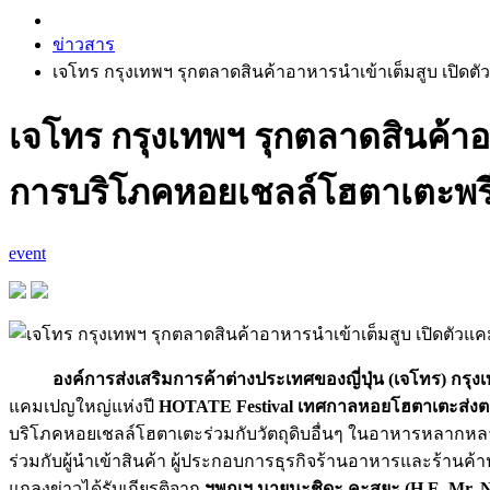
ข่าวสาร
เจโทร กรุงเทพฯ รุกตลาดสินค้าอาหารนำเข้าเต็มสูบ เปิด
เจโทร กรุงเทพฯ รุกตลาดสินค้าอ
การบริโภคหอยเชลล์โฮตาเตะพร
event
องค์การส่งเสริมการค้าต่างประเทศของญี่ปุ่น (เจโทร) กรุง
แคมเปญใหญ่แห่งปี
HOTATE Festival เทศกาลหอยโฮตาเตะส่งตรง
บริโภคหอยเชลล์โฮตาเตะร่วมกับวัตถุดิบอื่นๆ ในอาหารหลากหลาย
ร่วมกับผู้นำเข้าสินค้า ผู้ประกอบการธุรกิจร้านอาหารและร้า
แถลงข่าวได้รับเกียรติจาก
ฯพณฯ นายนะชิดะ คะสุยะ (H.E. Mr. N