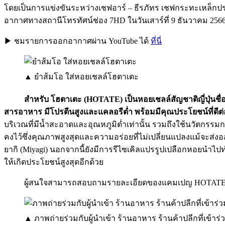
โดยเป็นการแข่งขันระหว่างเชฟอาร์ – ธีรภัทร เชฟกระทะเหล็ก
อากาศทางสถานีโทรทัศน์ช่อง 7HD ในวันเสาร์ที่ 9 ธันวาคม 2566 
▶︎ ชมรายการออกอากาศผ่าน YouTube ได้
ที่นี่
▲ ยำส้มโอ ใส่หอยเชลล์โฮตาเตะ
สำหรับ โฮตาเตะ (HOTATE) เป็นหอยเชลล์สัญชาติญี่ปุ่นชื่
สารอาหาร มีโปรตีนสูงและแคลอรีต่ำ พร้อมมีคุณประโยชน์ที่ดีต
บริเวณที่มีน้ำสะอาดและอุณหภูมิต่ำเท่านั้น รวมถึงใช้นวัตกรร
คงไว้ซึ่งคุณภาพสูงสุดและความอร่อยที่ไม่เปลี่ยนแปลงแม้จะส่งออ
ยากิ (Miyagi) นอกจากนี้ยังมีการรีไซเคิลแปรรูปเปลือกหอยนำไป
ให้เกิดประโยชน์สูงสุดอีกด้วย
ผู้สนใจสามารถสอบถามรายละเอียดของแคมเปญ HOTATE Festi
▲ ภาพถ่ายร่วมกับผู้นำเข้า ร้านอาหาร ร้านค้าปลีกที่เข้า