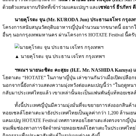
ด้วยตัวแทนจากบริษัทที่เข้าร่วมแคมเปญฯ และ
เชฟอาร์ ธีรภัทร
นายคุโรดะ จุน (Mr. KURODA Jun) ประธานเจโทร กรุงเ
โครงการสนับสนุนวัตถุดิบอาหารญี่ปุ่นจำนวนมากขนาดนี้ อยากให้
อื่นๆ นอกกรุงเทพมหานคร ผ่านโครงการ HOTATE Festival นี้ครั
▲ นายคุโรดะ จุน ประธาน เจโทร กรุงเทพฯ
ฯพณฯ นายนะชิดะ คะสุยะ (H.E. Mr. NASHIDA Kazuya) เอก
โฮตาเตะ “HOTATE” ในภาษาญี่ปุ่น เล่าขานกันว่าเมื่อเปิดเปลือก
นอกจากนี้ยังกล่าวแสดงความมุ่งหวังต่อแคมเปญนี้ว่า “ในฤดูหนา
กลับมาประเทศไทยแล้ว เขาเหล่านั้นจะเป็นแฟนพันธุ์แท้หอยเชลล์
ทั้งนี้ประเทศญี่ปุ่นมีความมุ่งมั่นที่จะขยายการส่งออกสิ
หอยเชลล์โฮตาเตะมายังประเทศไทยเป็นมูลค่ากว่า 1,200 ล้านเ
แคมเปญ HOTATE Festival เทศกาลหอยโฮตาเตะส่งตรงจากญี่ปุ่น ระ
จนเพิ่มช่องทางการจัดจำหน่ายหอยเชลล์โฮตาเตะในประเทศไทยให้เ
กิจกรรมเพื่อประชาสัมพันธ์ในรูปแบบต่างๆ ดังนี้