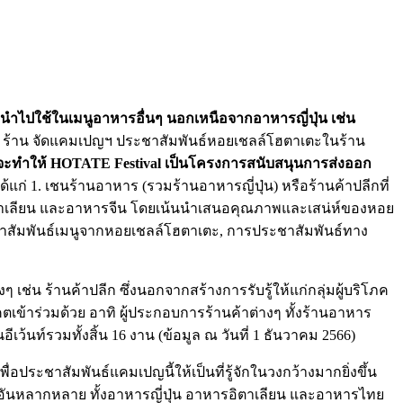
รนำไปใช้ในเมนูอาหารอื่นๆ นอกเหนือจากอาหารญี่ปุ่น เช่น
9 ร้าน จัดแคมเปญฯ ประชาสัมพันธ์หอยเชลล์โฮตาเตะในร้าน
่งจะทำให้ HOTATE Festival เป็นโครงการสนับสนุนการส่งออก
 ได้แก่ 1. เชนร้านอาหาร (รวมร้านอาหารญี่ปุ่น) หรือร้านค้าปลีกที่
ิตาเลียน และอาหารจีน โดยเน้นนำเสนอคุณภาพและเสน่ห์ของหอย
ะชาสัมพันธ์เมนูจากหอยเชลล์โฮตาเตะ, การประชาสัมพันธ์ทาง
เช่น ร้านค้าปลีก ซึ่งนอกจากสร้างการรับรู้ให้แก่กลุ่มผู้บริโภค
ตเข้าร่วมด้วย อาทิ ผู้ประกอบการร้านค้าต่างๆ ทั้งร้านอาหาร
ว้นท์รวมทั้งสิ้น 16 งาน (ข้อมูล ณ วันที่ 1 ธันวาคม 2566)
พื่อประชาสัมพันธ์แคมเปญนี้ให้เป็นที่รู้จักในวงกว้างมากยิ่งขึ้น
ูอันหลากหลาย ทั้งอาหารญี่ปุ่น อาหารอิตาเลียน และอาหารไทย