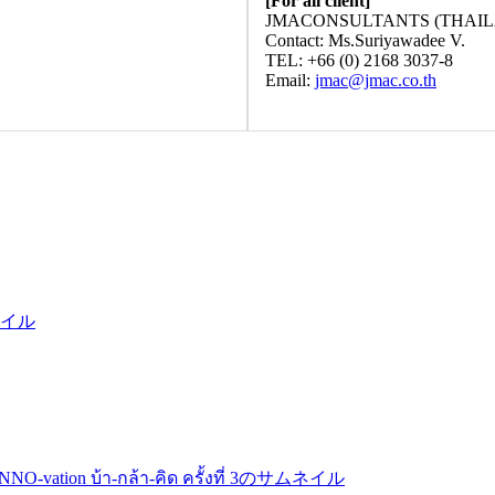
[For all client]
JMACONSULTANTS (THAILA
Contact: Ms.Suriyawadee V.
TEL: +66 (0) 2168 3037-8
Email:
jmac@jmac.co.th