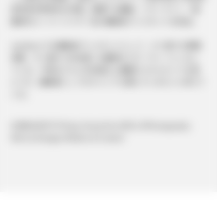
部写真作家専攻を卒業。前職では編集・リサーチャー、動
画制作スーパーバイザー及び編集長アシスタントを担当。
mediatorでは編集長アシスタントとして、タイ語での情報
収集、タイ語から日本語への翻訳をスピーディーにこなし
ている。今後はさらに日本語力と編集のスキルセットを身
につけ、編集者としてのキャリアも積んでいきたいと考えて
いる。
#1988 #ENFP #Tokyo Visual Arts #KICL #Photography
#Arts & Designs #Editor & Creator