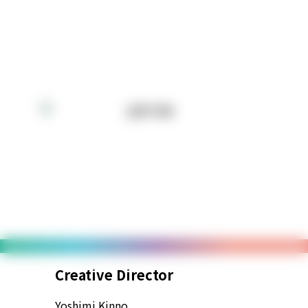
Creative Director
Sal
Yoshimi Kinno
Suda 