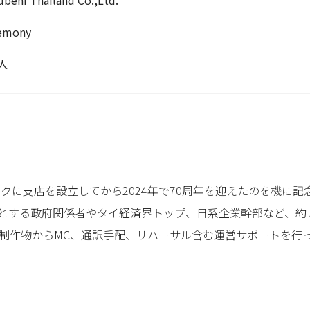
emony
0人
ックに支店を設立してから2024年で70周年を迎えたのを機に
とする政府関係者やタイ経済界トップ、日系企業幹部など、約 3
会場の制作物からMC、通訳手配、リハーサル含む運営サポートを行