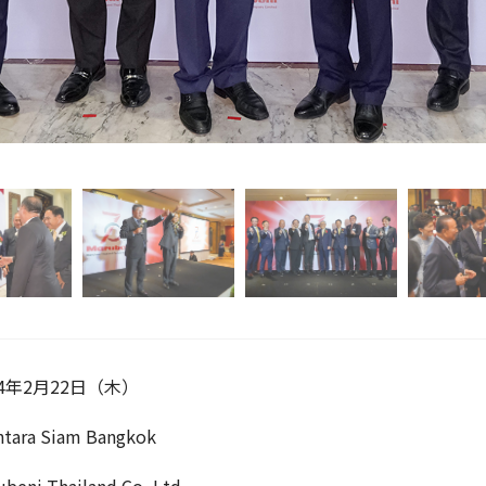
24年2月22日（木）
ntara Siam Bangkok
ubeni Thailand Co.,Ltd.