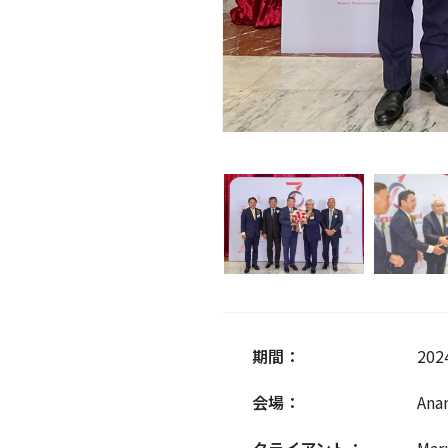
期間：
20
会場：
Ana
クライアント：
Mar