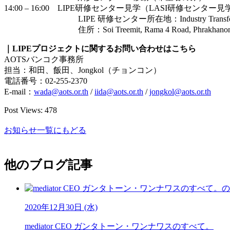
14:00 – 16:00 LIPE研修センター見学（LASI研修セン
LIPE 研修センター所在地：Industry Transformati
住所：Soi Treemit, Rama 4 Road, Phrakhanong, Klo
｜LIPEプロジェクトに関するお問い合わせはこちら
AOTSバンコク事務所
担当：和田、飯田、Jongkol（チョンコン）
電話番号：02-255-2370
E-mail：
wada@aots.or.th
/
iida@aots.or.th
/
jongkol@aots.or.th
Post Views:
478
お知らせ一覧にもどる
他のブログ記事
2020年12月30日 (水)
mediator CEO ガンタトーン・ワンナワスのすべて。