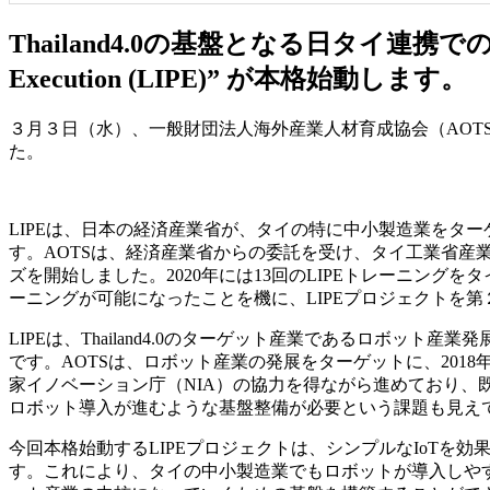
Thailand4.0の基盤となる日タイ連携でのIo
Execution (LIPE)” が本格始動します。
３月３日（水）、一般財団法人海外産業人材育成協会（AOTS）は、Lea
た。
LIPEは、日本の経済産業省が、タイの特に中小製造業をタ
す。AOTSは、経済産業省からの委託を受け、タイ工業省産業振
ズを開始しました。2020年には13回のLIPEトレーニン
ーニングが可能になったことを機に、LIPEプロジェクトを
LIPEは、Thailand4.0のターゲット産業であるロボ
です。AOTSは、ロボット産業の発展をターゲットに、2018年からロボッ
家イノベーション庁（NIA）の協力を得ながら進めており、
ロボット導入が進むような基盤整備が必要という課題も見え
今回本格始動するLIPEプロジェクトは、シンプルなIoT
す。これにより、タイの中小製造業でもロボットが導入しや