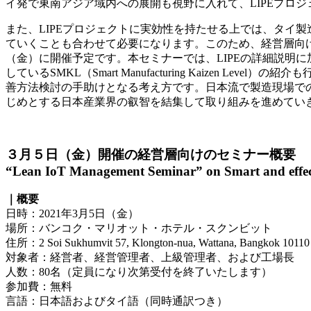
イ発で東南アジア域内への展開も視野に入れて、LIPEプロ
また、LIPEプロジェクトに実効性を持たせる上では、タイ
ていくことも合わせて必要になります。このため、経営層向け
（金）に開催予定です。本セミナーでは、LIPEの詳細説明に加え、20
しているSMKL（Smart Manufacturing Kaizen
善方法検討の手助けとなる考え方です。日本流で製造現場でのス
じめとする日本産業界の叡智を結集して取り組みを進めてい
３月５日（金）開催の経営層向けのセミナー概要
“Lean IoT Management Seminar” on Smart and effect
｜概要
日時：2021年3月5日（金）
場所：バンコク・マリオット・ホテル・スクンビット
住所：2 Soi Sukhumvit 57, Klongton-nua, Wattana, Bangkok 10110
対象者：経営者、経営管理者、上級管理者、および工場長
人数：80名（定員になり次第受付を終了いたします）
参加費：無料
言語：日本語およびタイ語（同時通訳つき）