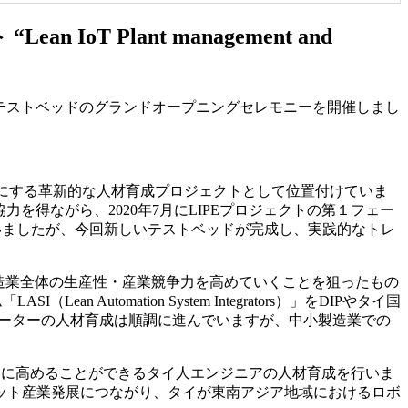
T Plant management and
LIPE：リペ）テストベッドのグランドオープニングセレモニーを開催しまし
能にする革新的な人材育成プロジェクトとして位置付けていま
を得ながら、2020年7月にLIPEプロジェクトの第１フェー
を行いましたが、今回新しいテストベッドが完成し、実践的なトレ
イの製造業全体の生産性・産業競争力を高めていくことを狙ったもの
tomation System Integrators）」をDIPやタイ国
レーターの人材育成は順調に進んでいますが、中小製造業での
躍的に高めることができるタイ人エンジニアの人材育成を行いま
ット産業発展につながり、タイが東南アジア地域におけるロボ