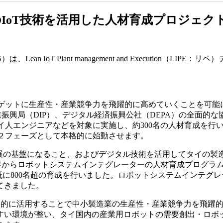
T技術を活用した人材育成プロジェクト “Lean Io
n IoT Plant management and Execution（
ーゲットに生産性・産業競争力を飛躍的に高めていくことを可
興局（DIP）、デジタル経済振興公社（DEPA）の全面的な協力
グをタイ人エンジニアなどを対象に実施し、約300名の人材育成
第２フェーズとして本格的に始動させます。
ット産業発展の基盤になること、およびデジタル技術を活用してタ
トシステムインテグレーターの人材育成プログラム「LASI（Lean Au
既に800名超の育成を行いました。ロボットシステムインテグ
てきました。
を効果的に活用することで中小製造業の生産性・産業競争力を飛
すい環境が整い、タイ国内の産業用ロボットの需要創出・ロボ