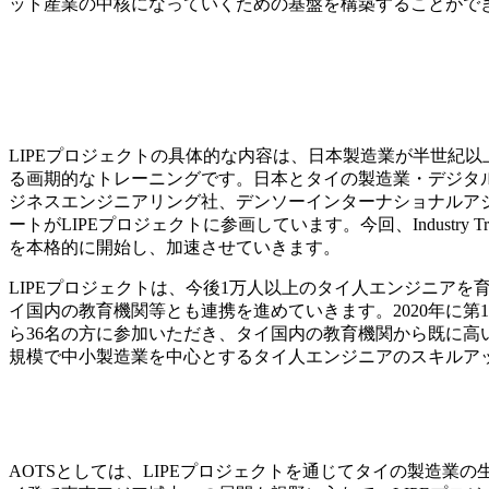
ット産業の中核になっていくための基盤を構築することがで
LIPEプロジェクトの具体的な内容は、日本製造業が半世紀
る画期的なトレーニングです。日本とタイの製造業・デジタ
ジネスエンジニアリング社、デンソーインターナショナルアジア社が、タイ
ートがLIPEプロジェクトに参画しています。今回、Industry 
を本格的に開始し、加速させていきます。
LIPEプロジェクトは、今後1万人以上のタイ人エンジニア
イ国内の教育機関等とも連携を進めていきます。2020年に
ら36名の方に参加いただき、タイ国内の教育機関から既に高
規模で中小製造業を中心とするタイ人エンジニアのスキルアップ
AOTSとしては、LIPEプロジェクトを通じてタイの製造業