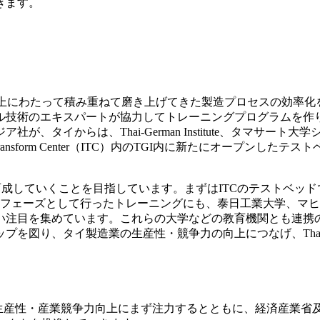
きます。
以上にわたって積み重ねて磨き上げてきた製造プロセスの効率化
ル技術のエキスパートが協力してトレーニングプログラムを作
からは、Thai-German Institute、タマサート大学シリ
Transform Center（ITC）内のTGI内に新たにオープン
を育成していくことを目指しています。まずはITCのテストベッ
第1フェーズとして行ったトレーニングにも、泰日工業大学、マ
い注目を集めています。これらの大学などの教育機関とも連携の
を図り、タイ製造業の生産性・競争力の向上につなげ、Thaila
の生産性・産業競争力向上にまず注力するとともに、経済産業省及び