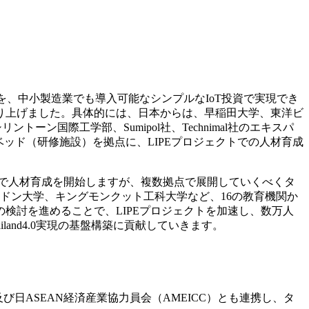
を、中小製造業でも導入可能なシンプルなIoT投資で実現でき
り上げました。具体的には、日本からは、早稲田大学、東洋ビ
ントーン国際工学部、Sumipol社、Technimal社のエキスパ
したテストベッド（研修施設）を拠点に、LIPEプロジェクトでの人材育成
ドで人材育成を開始しますが、複数拠点で展開していくべくタ
ヒドン大学、キングモンクット工科大学など、16の教育機関か
検討を進めることで、LIPEプロジェクトを加速し、数万人
nd4.0実現の基盤構築に貢献していきます。
日ASEAN経済産業協力員会（AMEICC）とも連携し、タ