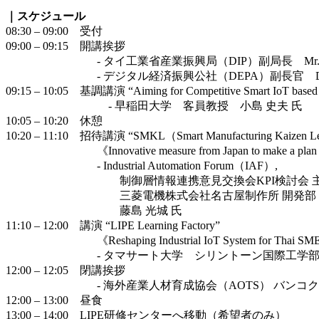
｜スケジュール
08:30 – 09:00 受付
09:00 – 09:15 開講挨拶
- タイ工業省産業振興局（DIP）副局長 Mr. Passakor
- デジタル経済振興公社（DEPA）副長官 Dr. Passako
09:15 – 10:05 基調講演 “Aiming for Competitive Smart IoT based
- 早稲田大学 客員教授 小島 史夫 氏
10:05 – 10:20 休憩
10:20 – 11:10 招待講演 “SMKL（Smart Manufacturing Kaizen
《Innovative measure from Japan to make a plan of IoT 
- Industrial Automation Forum（IAF）,
制御層情報連携意見交換会KPI検討会 主
三菱電機株式会社名古屋制作所 開発部 規格標
藤島 光城 氏
11:10 – 12:00 講演 “LIPE Learning Factory”
《Reshaping Industrial IoT System for Thai SMEs und
- タマサート大学 シリントーン国際工学部 准教授 Dr. 
12:00 – 12:05 閉講挨拶
- 海外産業人材育成協会（AOTS） バンコク事
12:00 – 13:00 昼食
13:00 – 14:00 LIPE研修センターへ移動（希望者のみ）