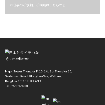
お仕事のご依頼、ご相談はこちらから
Major Tower Thonglor Fl.10, 141 Soi Thonglor 10,
Sukhumvit Road, Klongtan-Nua, Wattana,
Bangkok 10110 THAILAND
Tel. 02-392-3288