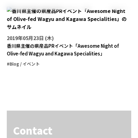
2019年05月23日 (木)
香川県主催の県産品PRイベント「Awesome Night of
Olive-fed Wagyu and Kagawa Specialities」
#Blog / イベント
Contact