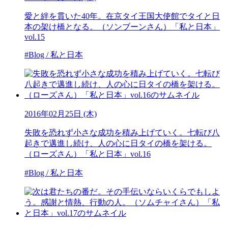
愛と絆を貫いた40年。在京タイ王国大使館でタイと日
本の架け橋となる。（ソンブーンさん）「私と日本」
vol.15
#Blog / 私と日本
2016年02月25日 (木)
失敗を恐れず小さな成功を積み上げていく。七転び八
起きで邁進し続け、人の心に日タイの橋を架ける。
（ローズさん）「私と日本」vol.16
#Blog / 私と日本