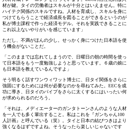
材が鍵。タイの労働者はスキルが十分とはいえません。特に
ハイテク関係のスキルですね。人材を育成し、スキルを身に
つけてもらうことで経済成長を図ることができるというのが
私が博士課程で作った経済モデル。それを実践できることに
これ以上ないやりがいを感じています」
ただし、不満がほんの少し。せっかく身につけた日本語を使
う機会がないことだ。
「このままでは忘れてしまうので、日曜日の朝の時間を使っ
て日本語をもう一度勉強しようと思っています。６歳の娘に
も日本語を教えているんですよ」
そう明るく話すワンウィワット博士に、日タイ関係をさらに
強固にするためには何が必要なのかを尋ねてみた。EECを成
功に導き、日タイのパイプをさらに太くするにはいったい何
が求められるのだろう。
「それは、メディエーターのガンタトーンさんのような人材
を一人でも多く輩出すること。私はこれを『ガンちゃん100
人計画』と呼んでいる（笑）。タイと日本の結びつきはより
強くなるはずですよね。そうなったら楽しいじゃないです