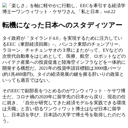
転機になった日本へのスタディツアー
タイ政府が「タイランド4.0」を実現するために注力してい
るEEC（東部経済回廊）–。バンコク東部のチョンブリー、
ラヨーン、チャチェンサオの３県にまたがって、EVなどの
次世代自動車をはじめとして、医療、航空、ロボットなどの
ハイテク産業への投資促進と陸海空インフラなどを一体的に
開発する構想だ。2021年の投資申請目標額は3000億バーツ
(約1兆488億円)。タイの経済発展の鍵を握る肝いりの政策と
いっても過言ではない。
そのEECで副部長をつとめるのがワンウィワット・ケサワ博
士だ。コロナ禍の2020年に留学先の日本から戻り、現在の任
に就き、「自分が研究してきた経済モデルを実践できる環境
は天職」と言い切るワンウィワット博士はなぜ日本に留学
し、日本語を学び、日本語の大学で博士号を取得したのだろ
う。