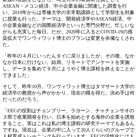
ASEAN・メコン経済、中小企業金融に関連した調査を行
い、2019年からは専修大学の非常勤講師として学部生を対象
に授業も行った。テーマは、開発経済学やASEAN経済、中
小企業金融などの国際経済学といった専門分野だ。忙しいな
がらも充実した毎日。だが、2020年に入るとCOVID-19の感
染拡大でワンウィワット博士のプランは変更を余儀なくされ
た。
「昨年の４月にいったんタイに戻りましたが、その後、なか
なか日本に行けない。結局、リモートでアンケートを実施
し、データを集めて９月にようやく博士課程を終えることが
できました」
そして、昨年10月。ワンウィワット博士はタマサート大学の
経済学の教授から声がかかり、現在の職を得た。決め手は何
だったのだろう。
「EECの役割はチョンブリー、ラヨーン、チャチェンサオの
３県で産業開発を行い、日本を始めとする海外の企業を誘致
すること。実はこれは私の博士課程の研究テーマでもあるん
ですね。現在は、企業の中に入って20人ぐらいのグループで
人材育成トレーニングを行っています。EECの活性化には人