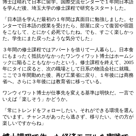
博士は晴れて日本に留学。国際交流センターで１年間日本語
を学んだ後、埼玉大学の修士課程で研究をスタートした。
「日本語を学んだ最初の１年間は真面目に勉強しました。セ
ンターで日本語の授業を受けたら、部屋に戻って復習や宿題
をこなして、とにかく必死でしたね。でも、すごく楽しかっ
た。学生にまた戻ったような気分でした」
３年間の修士課程ではアパートを借りて一人暮らし。日本食
にもまったく抵抗がなかったワンウィワット博士はホームシ
ックに陥ることもなかったという。修士課程を終えて、2005
年にタイに戻ると、次の職場として日系の物流会社に就職。
ここで３年間勤めた後、再び工業省に戻り、１年後には商務
省へ。さらに３年後には教育省に移っている。
ワンウィワット博士が仕事先を変える基準は明快だ。一言で
いえば「楽しそう」かどうか。
「常にトレンドをフォローしたい。それができる環境を選ん
でいます。チャンスがあったら逃さず、移りたい。その方が
楽しいですからね」