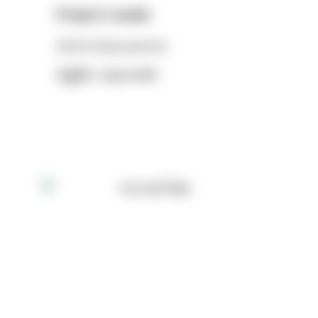
Project Leader
Nattita Nopsuwanchai
ณัฎฐ์ทิตา นพสุวรรณชัย