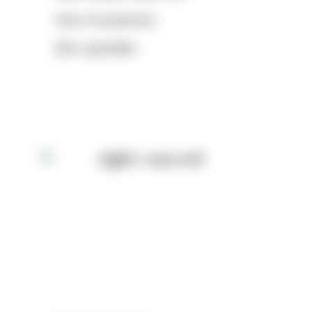
Nisara Punyakalamba
ณิศรา บุณยะกลัมพ