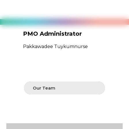
PMO Administrator
Pro
Pakkawadee Tuykumnurse
Chit
Our Team