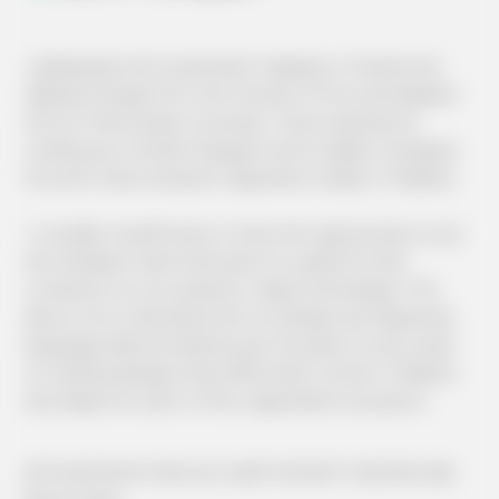
I graduated with a bachelor's degree in Textile and
Apparel Design from the Faculty of Fine and Applied
Arts at Thammasat University. I have experience
working as a Textile Designer and a Graphic Designer
for both online and print Japanese media in Thailand.
I consider myself lucky to have the opportunity to join
the Mediator team because it's a great fit that
combines my two passions: Japan and design. This
allows me to develop both my design and Japanese
language skills simultaneously. My goal is to be a part
of creating designs that effectively connect Thailand
and Japan for each of the organization's projects.
#THAMMASAT #MUSIC #ART #CRAFT #JAPAN #B