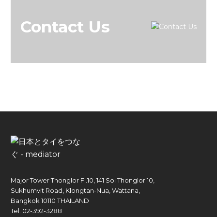
Contact Us
Major Tower Thonglor Fl.10, 141 Soi Thonglor 10,
Sukhumvit Road, Klongtan-Nua, Wattana,
Bangkok 10110 THAILAND
Tel. 02-392-3288